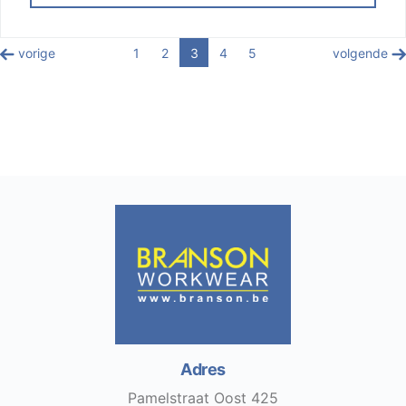
vorige
1
2
3
4
5
volgende
Adres
Pamelstraat Oost 425