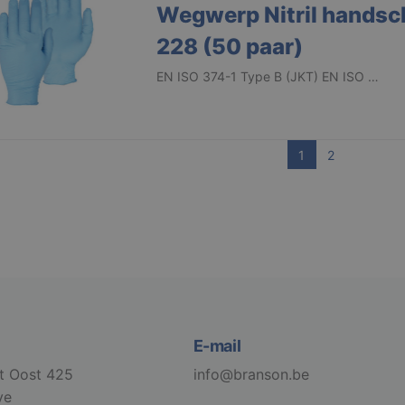
Wegwerp Nitril handsc
228 (50 paar)
EN ISO 374-1 Type B (JKT) EN ISO …
1
2
E-mail
t Oost 425
info@branson.be
ve