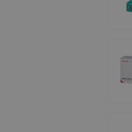
bcookie
lidc
_gid
_fbp
_gat_UA-
64367739-1
YSC
VISITOR_INFO1_LIV
_ga_3PDCHHPH59