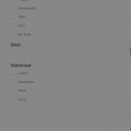
Honeywell
PSP
KCL
M-Safe
Meer
Materiaal
Latex
Neopreen
Nitril
Vinyl