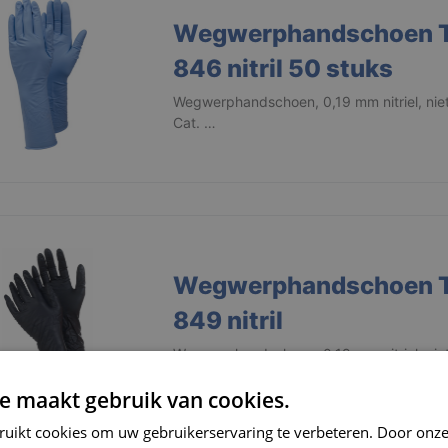
Wegwerphandschoen 
846 nitril 50 stuks
Wegwerphandschoen, 0,19 mm nitriel, nie
Cat. …
Wegwerphandschoen 
849 nitril
Wegwerphandschoen, 0,19 mm nitriel, nie
Cat. …
e maakt gebruik van cookies.
ruikt cookies om uw gebruikerservaring te verbeteren. Door onze