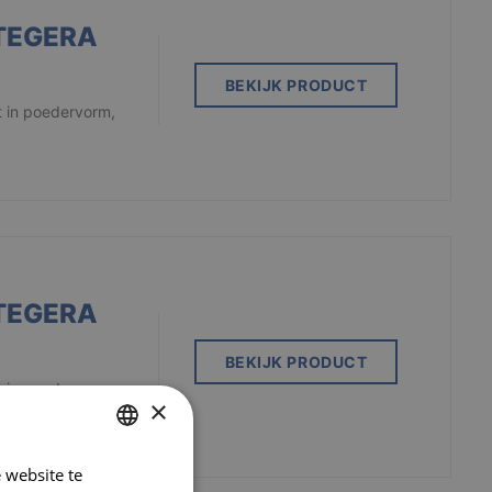
TEGERA
BEKIJK PRODUCT
t in poedervorm,
TEGERA
BEKIJK PRODUCT
t in poedervorm,
×
 website te
DUTCH