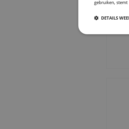
gebruiken, stemt
DETAILS WE
Strikt
noodzakelijk
S
Strikt noodzakelijke
accountbeheer. De we
Naam
django_language