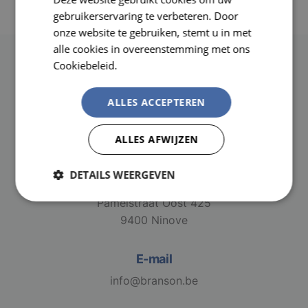
FRENCH
gebruikerservaring te verbeteren. Door
onze website te gebruiken, stemt u in met
alle cookies in overeenstemming met ons
Cookiebeleid.
Lees verder
ALLES ACCEPTEREN
ALLES AFWIJZEN
DETAILS WEERGEVEN
Adres
Pamelstraat Oost 425
Strikt
Prestatie
Targeting
noodzakelijk
9400 Ninove
E-mail
Functioneel
Niet-
geclassificeerd
info@branson.be