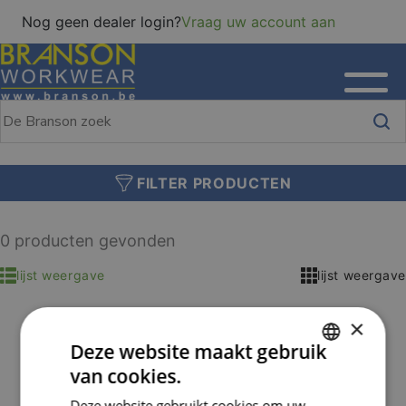
Nog geen dealer login?
Vraag uw account aan
FILTER PRODUCTEN
0 producten gevonden
lijst weergave
lijst weergave
×
Deze website maakt gebruik
van cookies.
DUTCH
Deze website gebruikt cookies om uw