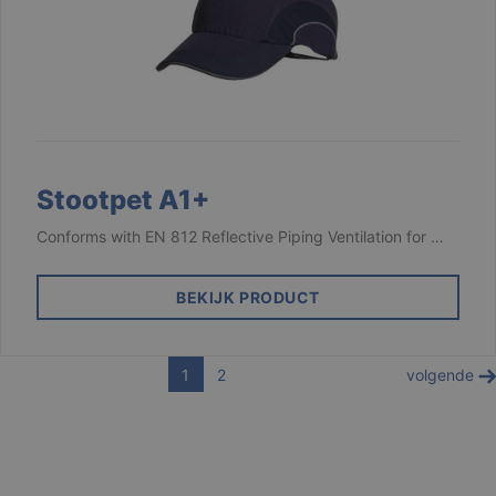
cookie ingestel
door Google
Analytics, waarb
het
patroonelement
de naam het
unieke
identiteitsnum
bevat van het
account of de
website waaro
het betrekking
heeft. Het is ee
Stootpet A1+
variatie op de _
cookie die word
gebruikt om de
Conforms with EN 812 Reflective Piping Ventilation for …
hoeveelheid
gegevens die
Google registre
op websites me
BEKIJK PRODUCT
veel verkeer te
beperken.
_ga_3PDCHHPH59
.branson.be
1 jaar 1
1
2
maand
volgende