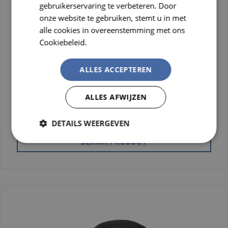
gebruikerservaring te verbeteren. Door
onze website te gebruiken, stemt u in met
alle cookies in overeenstemming met ons
Cookiebeleid.
Lees verder
ALLES ACCEPTEREN
Stootpet A1+
ALLES AFWIJZEN
Stootpet A1+ 5cm Zwart/Grijs
DETAILS WEERGEVEN
BEKIJK PRODUCT
Strikt
Prestatie
Targeting
noodzakelijk
Functioneel
Niet-
geclassificeerd