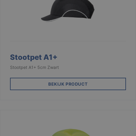
Strikt noodzakelijk
Prestatie
Targeting
Functioneel
Niet-geclassificeerd
Strikt noodzakelijke cookies maken de
kernfunctionaliteiten van de website mogelijk, zoals
Stootpet A1+
gebruikersaanmelding en accountbeheer. De
website kan niet goed worden gebruikt zonder de
strikt noodzakelijke cookies.
Stootpet A1+ 5cm Zwart
Aanbieder /
Naam
Vervaldatum
Domein
BEKIJK PRODUCT
django_language
.branson
1 maand
VISITOR_PRIVACY_METADATA
6 maanden
YouTube
.youtube.com