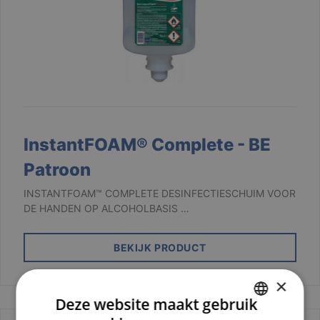
InstantFOAM® Complete - BE
Patroon
INSTANTFOAM™ COMPLETE DESINFECTIESCHUIM VOOR
DE HANDEN OP ALCOHOLBASIS …
BEKIJK PRODUCT
×
Deze website maakt gebruik