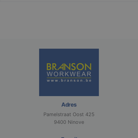
Strikt noodzakelijk
Prestatie
Targeting
Functioneel
Niet-geclassificeerd
Strikt noodzakelijke cookies maken de
kernfunctionaliteiten van de website mogelijk, zoals
gebruikersaanmelding en accountbeheer. De
website kan niet goed worden gebruikt zonder de
strikt noodzakelijke cookies.
Aanbieder /
Naam
Vervaldatum
Domein
Adres
django_language
.branson
1 maand
Pamelstraat Oost 425
9400 Ninove