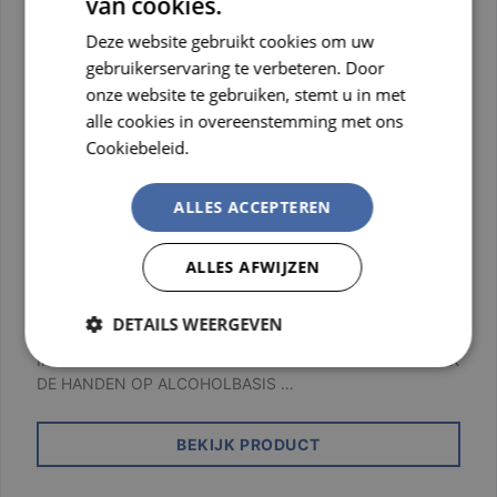
van cookies.
DUTCH
Deze website gebruikt cookies om uw
FRENCH
gebruikerservaring te verbeteren. Door
onze website te gebruiken, stemt u in met
alle cookies in overeenstemming met ons
Cookiebeleid.
Lees verder
ALLES ACCEPTEREN
ALLES AFWIJZEN
InstantFOAM® Complete - BE
Flacon
DETAILS WEERGEVEN
INSTANTFOAM™ COMPLETE DESINFECTIESCHUIM VOOR
Strikt
Prestatie
Targeting
DE HANDEN OP ALCOHOLBASIS …
noodzakelijk
BEKIJK PRODUCT
Functioneel
Niet-
geclassificeerd