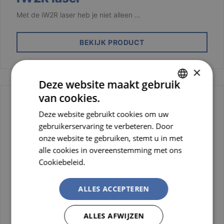
Met de iW2R laser heb je niet alleen …
BEKIJK PRODUCT
×
Deze website maakt gebruik
van cookies.
DUTCH
Deze website gebruikt cookies om uw
FRENCH
gebruikerservaring te verbeteren. Door
onze website te gebruiken, stemt u in met
alle cookies in overeenstemming met ons
Cookiebeleid.
Lees verder
ALLES ACCEPTEREN
ALLES AFWIJZEN
Oplaadbare 4 in 1 werklamp