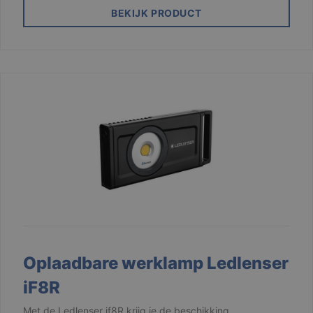
BEKIJK PRODUCT
Oplaadbare werklamp Ledlenser
iF8R
Met de Ledlenser if8R krijg je de beschikking …