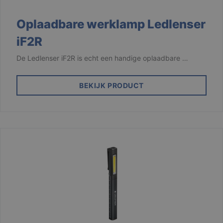
strikt noodzakelijke cookies.
Aanbieder /
Oplaadbare werklamp Ledlenser
Naam
Vervaldatum
Domein
iF2R
django_language
.branson
1 maand
De Ledlenser iF2R is echt een handige oplaadbare …
BEKIJK PRODUCT
VISITOR_PRIVACY_METADATA
6 maanden
YouTube
.youtube.com
Google
Privacy Policy
li_gc
6 maanden
LinkedIn