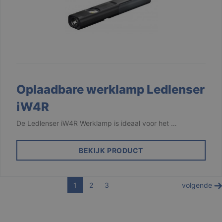
gebruikt om de
hoeveelheid
gegevens die
Google registre
op websites me
veel verkeer te
beperken.
_ga_3PDCHHPH59
.branson.be
1 jaar 1
maand
Oplaadbare werklamp Ledlenser
iW4R
De Ledlenser iW4R Werklamp is ideaal voor het …
BEKIJK PRODUCT
1
2
3
volgende