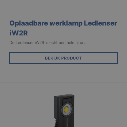
Corporation
.linkedin.com
CookieScriptConsent
1 maand
CookieScript
Oplaadbare werklamp Ledlenser
www.branson.be
iW2R
De Ledlenser iW2R is echt een hele fijne …
BEKIJK PRODUCT
csrftoken
.branson
Sessie
Aanbieder /
Naam
Vervaldatum
Omschrijving
Aanbieder /
Domein
Naam
Vervaldatum
Omschrijving