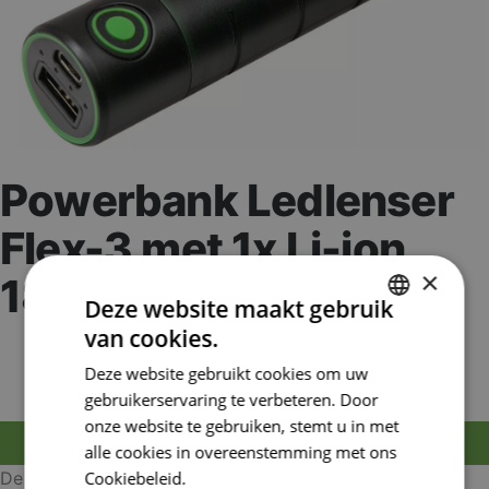
Powerbank Ledlenser
Flex-3 met 1x Li-ion
×
18650
Deze website maakt gebruik
van cookies.
Artikelnummer:
LED502126
DUTCH
EAN nummer:
4058205019255
Deze website gebruikt cookies om uw
FRENCH
gebruikerservaring te verbeteren. Door
onze website te gebruiken, stemt u in met
MELD JE AAN OM TE BESTELLEN
alle cookies in overeenstemming met ons
De
Flex 3 Powerbank
Cookiebeleid.
is een flexibele, duurzame en
Lees verder