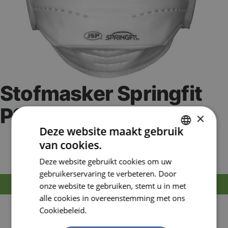
Stofmasker Springfit
P2 421M/L
×
Deze website maakt gebruik
Artikelnummer:
JSPBGA122-202-000
van cookies.
EAN nummer:
5038428278386
DUTCH
Deze website gebruikt cookies om uw
FRENCH
gebruikerservaring te verbeteren. Door
MELD JE AAN OM TE BESTELLEN
onze website te gebruiken, stemt u in met
alle cookies in overeenstemming met ons
Fold flat disposable mask achieves an unrivalled
Cookiebeleid.
Lees verder
secure fit
Unique endoskeleton structure