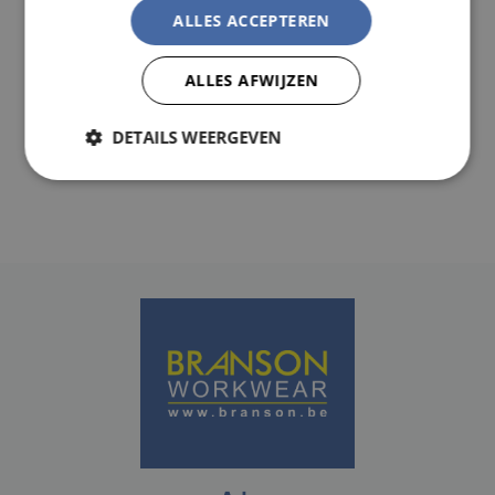
The Unique Typhoon™ valve has been designed to
ALLES ACCEPTEREN
Reduce breathing resistance, heat and moisture
build-up
ALLES AFWIJZEN
Compact and easily pocketed
DETAILS WEERGEVEN
Strikt
Prestatie
Targeting
noodzakelijk
Functioneel
Niet-
geclassificeerd
Strikt noodzakelijk
Prestatie
Targeting
Functioneel
Niet-geclassificeerd