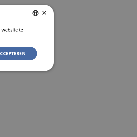
×
 website te
DUTCH
Lees verder
FRENCH
ACCEPTEREN
Niet-
geclassificeerd
rd
elding en