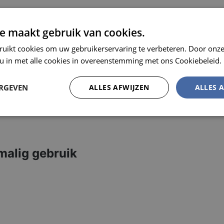
e maakt gebruik van cookies.
ruikt cookies om uw gebruikerservaring te verbeteren. Door onze
 u in met alle cookies in overeenstemming met ons Cookiebeleid.
een (ca 40 grams)
ERGEVEN
ALLES AFWIJZEN
ALLES 
Prestatie
Targeting
Functioneel
malig gebruik
trikt noodzakelijk
Prestatie
Targeting
Functioneel
Niet-geclassificee
 cookies maken de kernfunctionaliteiten van de website mogelijk, zoals gebruikersaanm
bsite kan niet goed worden gebruikt zonder de strikt noodzakelijke cookies.