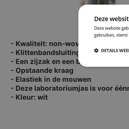
Deze websit
Deze website geb
gebruiken, stemt
- Kwaliteit: non-woven polypropyl
DETAILS WE
- Klittenbandsluiting
- Een zijzak en een borstzak
Strikt
- Opstaande kraag
noodzakelijk
- Elastiek in de mouwen
- Deze laboratoriumjas is voor één
- Kleur: wit
S
Strikt noodzakelijke
accountbeheer. De we