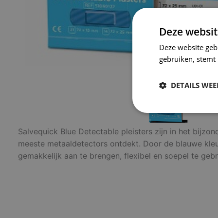
Deze websit
Deze website geb
gebruiken, stemt
DETAILS WE
Strikt
noodzakelijk
Salvequick Blue Detectable pleisters zijn in het bijz
meeste metaaldetectors ontdekt. Door de blauwe kleur k
gemakkelijk aan te brengen, flexibel en soepel te geb
S
Strikt noodzakelijke
accountbeheer. De we