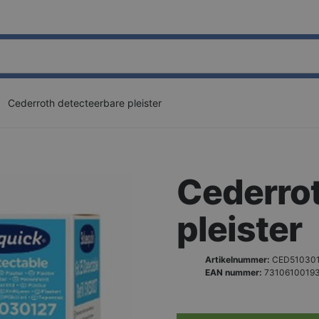
Cederroth detecteerbare pleister
Cederrot
pleister
Artikelnummer:
CED51030
EAN nummer:
7310610019