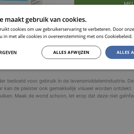
MEL
e maakt gebruik van cookies.
ruikt cookies om uw gebruikerservaring te verbeteren. Door onze
 u in met alle cookies in overeenstemming met ons Cookiebeleid.
ERGEVEN
ALLES AFWIJZEN
ALLES 
Prestatie
Targeting
Functioneel
onder bedoeld voor gebruik in de levensmiddelenindustrie. D
an de pleister ook gemakkelijk visueel worden ontdekt. De p
ruiken. Maak de wond schoon, let erop dat deze niet geïnfec
trikt noodzakelijk
Prestatie
Targeting
Functioneel
Niet-geclassificee
 cookies maken de kernfunctionaliteiten van de website mogelijk, zoals gebruikersaanm
bsite kan niet goed worden gebruikt zonder de strikt noodzakelijke cookies.