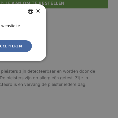
D JE AAN OM TE BESTELLEN
×
 website te
DUTCH
Lees verder
FRENCH
ACCEPTEREN
Niet-
geclassificeerd
e pleisters zijn detecteerbaar en worden door de
leisters zijn op allergieën getest. Zij zijn
teerd is en vervang de pleister iedere dag.
rd
elding en