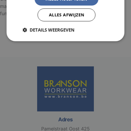
maanden. Gebruik op vochtige ondergronden. GO/STOP
functie. Weerbestendig.
ALLES AFWIJZEN
DETAILS WEERGEVEN
Strikt
Prestatie
Targeting
noodzakelijk
Functioneel
Niet-
geclassificeerd
Strikt noodzakelijk
Prestatie
Targeting
Adres
Functioneel
Niet-geclassificeerd
Pamelstraat Oost 425