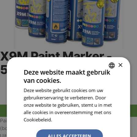
X9M Paint Marker -
×
500 ml
Deze website maakt gebruik
van cookies.
DUTCH
Artikelnummer:
PROFCL21-679
EAN nummer:
5420000032446
Deze website gebruikt cookies om uw
FRENCH
gebruikerservaring te verbeteren. Door
onze website te gebruiken, stemt u in met
MELD JE AAN OM TE BESTELLEN
alle cookies in overeenstemming met ons
Cookiebeleid.
Lees verder
Paint Marker X9M voor tijdelijke markeringen
(bouwwerven, politie, landmeters,…). Snel droog.
Uitstekende zichtbaarheid. Voor markeringen van 9 à 12
ALLES ACCEPTEREN