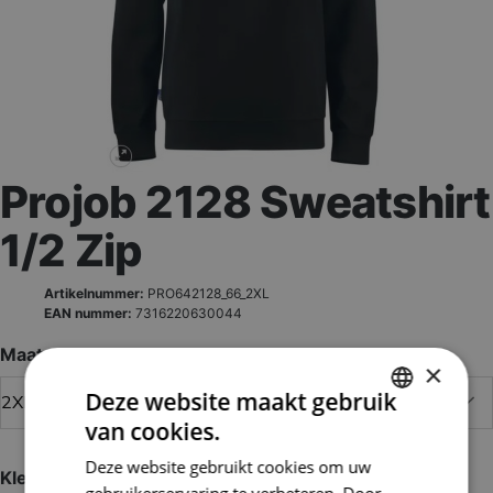
Projob 2128 Sweatshirt
1/2 Zip
Artikelnummer:
PRO642128_66_2XL
EAN nummer:
7316220630044
Maat
×
Deze website maakt gebruik
van cookies.
DUTCH
Deze website gebruikt cookies om uw
FRENCH
Kleur