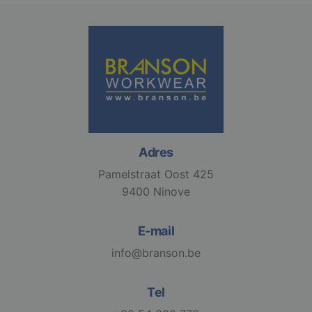
Strikt noodzakelijk
Prestatie
Targeting
Functioneel
Niet-geclassificeerd
Strikt noodzakelijke cookies maken de
kernfunctionaliteiten van de website mogelijk, zoals
gebruikersaanmelding en accountbeheer. De
website kan niet goed worden gebruikt zonder de
strikt noodzakelijke cookies.
Adres
Aanbieder /
Naam
Vervaldatum
Pamelstraat Oost 425
Domein
9400 Ninove
django_language
.branson
1 maand
E-mail
info@branson.be
VISITOR_PRIVACY_METADATA
6 maanden
YouTube
.youtube.com
Tel