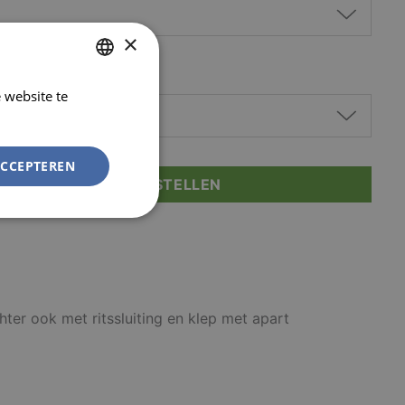
×
 website te
DUTCH
Lees verder
FRENCH
ACCEPTEREN
D JE AAN OM TE BESTELLEN
Niet-
geclassificeerd
hter ook met ritssluiting en klep met apart
rd
elding en