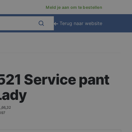
Meld je aan om te bestellen
Terug naar website
521 Service pant
Lady
_66_32
097