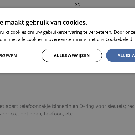
e maakt gebruik van cookies.
Kleur
ruikt cookies om uw gebruikerservaring te verbeteren. Door onze
 u in met alle cookies in overeenstemming met ons Cookiebeleid.
ERGEVEN
ALLES AFWIJZEN
ALLES 
MEL
Prestatie
Targeting
Functioneel
et apart telefoonzakje binnenin en D-ring voor sleutels; rec
oor o.a. potloden, telefoon, etc
trikt noodzakelijk
Prestatie
Targeting
Functioneel
Niet-geclassificee
 cookies maken de kernfunctionaliteiten van de website mogelijk, zoals gebruikersaanm