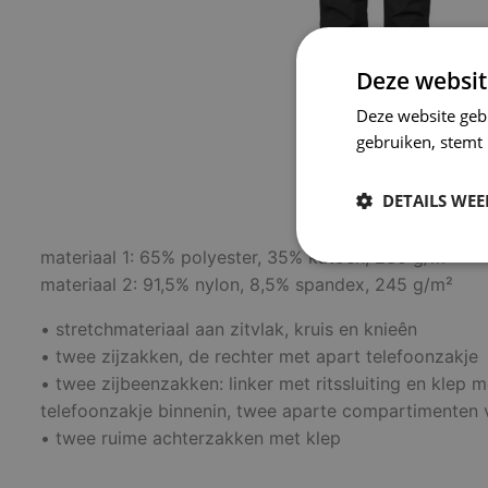
Deze websit
Deze website geb
gebruiken, stemt
DETAILS WE
materiaal 1: 65% polyester, 35% katoen, 230 g/m²
Strikt
noodzakelijk
materiaal 2: 91,5% nylon, 8,5% spandex, 245 g/m²
• stretchmateriaal aan zitvlak, kruis en knieên
• twee zijzakken, de rechter met apart telefoonzakje
• twee zijbeenzakken: linker met ritssluiting en klep m
telefoonzakje binnenin, twee aparte compartimenten v
• twee ruime achterzakken met klep
S
Strikt noodzakelijke