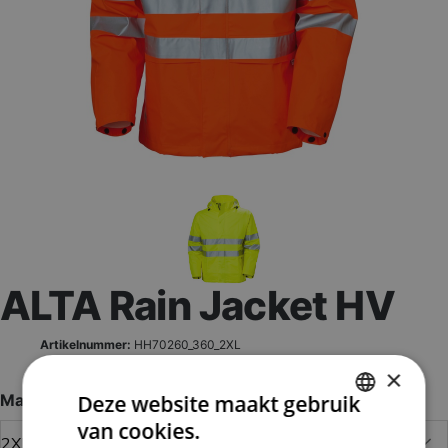
ALTA Rain Jacket HV
Artikelnummer:
HH70260_360_2XL
EAN nummer:
7040051832048
×
Maat
Deze website maakt gebruik
van cookies.
DUTCH