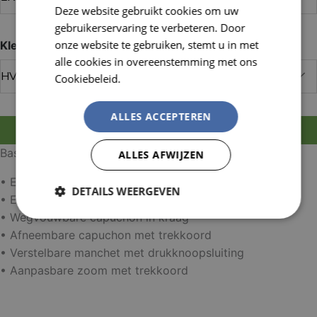
Deze website gebruikt cookies om uw
FRENCH
gebruikerservaring te verbeteren. Door
onze website te gebruiken, stemt u in met
Kleur
alle cookies in overeenstemming met ons
Cookiebeleid.
Lees verder
ALLES ACCEPTEREN
MELD JE AAN OM TE BESTELLEN
Basismateriaal: 100% polyester - 170 g/m² , PU-coating
ALLES AFWIJZEN
• EN ISO 20471:2013 Klasse 3
DETAILS WEERGEVEN
• EN 343:2019 Klasse 4,1
• Wegvouwbare capuchon in kraag
Strikt
Prestatie
Targeting
noodzakelijk
• Afneembare capuchon met trekkoord
• Verstelbare manchet met drukknoopsluiting
• Aanpasbare zoom met trekkoord
Functioneel
Niet-
geclassificeerd