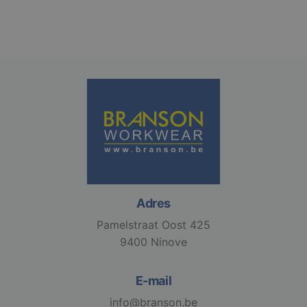
Strikt noodzakelijk
Prestatie
Targeting
Functioneel
Niet-geclassificeerd
Strikt noodzakelijke cookies maken de
kernfunctionaliteiten van de website mogelijk, zoals
gebruikersaanmelding en accountbeheer. De
website kan niet goed worden gebruikt zonder de
strikt noodzakelijke cookies.
Aanbieder /
Naam
Vervaldatum
Domein
Adres
django_language
.branson
1 maand
Pamelstraat Oost 425
9400 Ninove
E-mail
VISITOR_PRIVACY_METADATA
6 maanden
YouTube
info@branson.be
.youtube.com