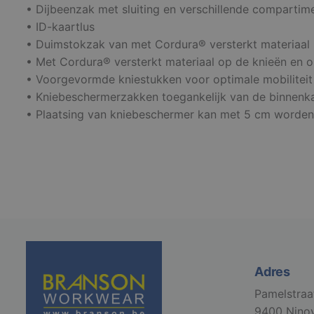
• Dijbeenzak met sluiting en verschillende compartim
• ID-kaartlus
S
• Duimstokzak van met Cordura® versterkt materiaal
• Met Cordura® versterkt materiaal op de knieën en
Strikt noodzakelijke
accountbeheer. De we
• Voorgevormde kniestukken voor optimale mobiliteit
• Kniebeschermerzakken toegankelijk van de binnenk
Naam
• Plaatsing van kniebeschermer kan met 5 cm worden 
django_language
VISITOR_PRIVACY_
li_gc
Adres
Pamelstraa
CookieScriptConse
9400 Nino