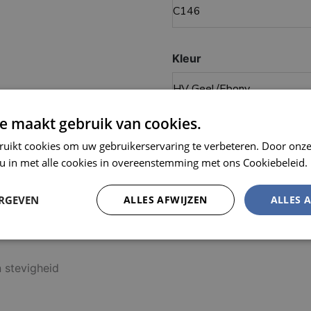
Kleur
e maakt gebruik van cookies.
MEL
ruikt cookies om uw gebruikerservaring te verbeteren. Door onze
 u in met alle cookies in overeenstemming met ons Cookiebeleid.
an - 320 g/m²
ERGEVEN
ALLES AFWIJZEN
ALLES 
Prestatie
Targeting
Functioneel
n stevigheid