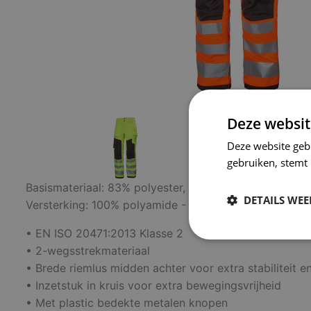
Deze websit
Deze website geb
gebruiken, stemt
Basismateriaal: 83% polyester, 14% katoen, 3% elasta
DETAILS WE
Versterking: 100% polyamide - 220 g/m²
• EN ISO 20471:2013 Klasse 2
Strikt
• 2-wegsstrekmateriaal
noodzakelijk
• Brede riemlus midden achter voor extra stabiliteit e
• Inzetstuk in kruis voor extra bewegingsvrijheid
• Met plastic bedekte metalen knopen