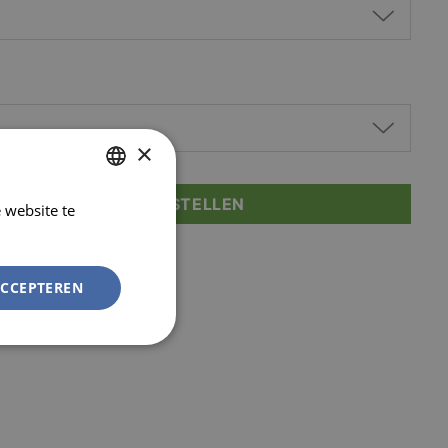
×
D JE AAN OM TE BESTELLEN
 website te
DUTCH
Lees verder
FRENCH
ACCEPTEREN
Niet-
geclassificeerd