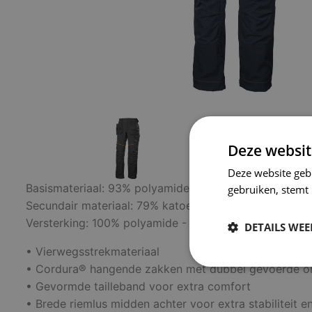
Deze websit
Deze website geb
Basismateriaal: 93% polyamide, 7% elastaan 310 g/m²
gebruiken, stemt
Secundair materiaal: 79% katoen, 21% polyester - 29
Versterking: 100% polyamide - 220 g/m²
DETAILS WE
• Vierwegsstrekmateriaal
• Cordura® hangende zakken met dubbel gevoerde on
Strikt
noodzakelijk
• Gevormde tailleband voor extra comfort
• Brede riemlus midden achter voor extra stabiliteit e