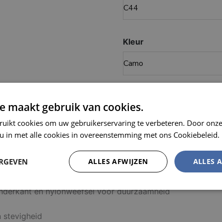
Kleur
MEL
e maakt gebruik van cookies.
ruikt cookies om uw gebruikerservaring te verbeteren. Door onze
 u in met alle cookies in overeenstemming met ons Cookiebeleid.
5 g/m²
ERGEVEN
ALLES AFWIJZEN
ALLES 
derkant en nylonweefsel voor duurzaamheid
Prestatie
Targeting
Functioneel
n stevigheid