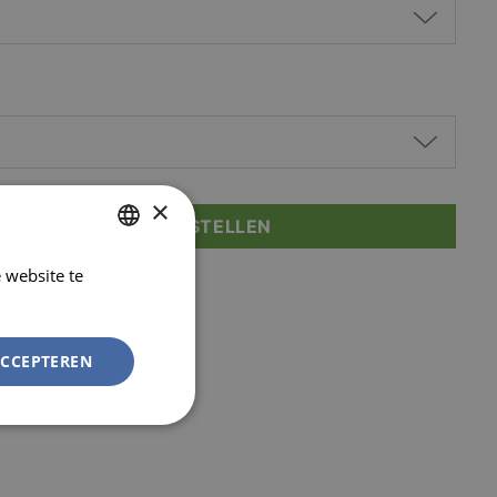
×
D JE AAN OM TE BESTELLEN
 website te
DUTCH
Lees verder
FRENCH
ACCEPTEREN
Niet-
geclassificeerd