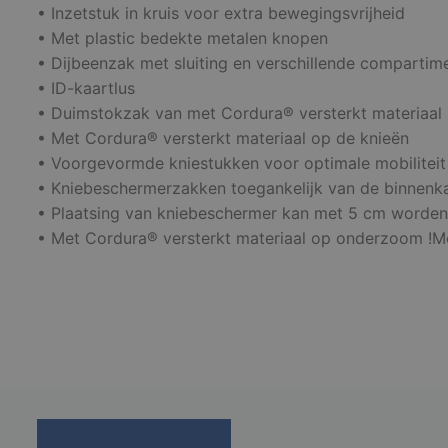
• Inzetstuk in kruis voor extra bewegingsvrijheid
• Met plastic bedekte metalen knopen
• Dijbeenzak met sluiting en verschillende compartim
• ID-kaartlus
S
• Duimstokzak van met Cordura® versterkt materiaal
Strikt noodzakelijke
• Met Cordura® versterkt materiaal op de knieën
accountbeheer. De we
• Voorgevormde kniestukken voor optimale mobiliteit
Naam
• Kniebeschermerzakken toegankelijk van de binnenk
• Plaatsing van kniebeschermer kan met 5 cm worden 
django_language
• Met Cordura® versterkt materiaal op onderzoom !Mo
VISITOR_PRIVACY_
li_gc