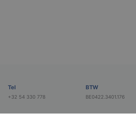
rd
elding en
lvoorkeur van de
rsoonlijke ervaring
in de taal van de
oestemming van de
interactie met de
vens over de
trekking tot
lingen, zodat hun
 toekomstige
Tel
BTW
+32 54 330 778
BE0422.3401.176
gasten op te slaan
t-essentiële
Cookie-Script.com-
bezoekers te
okie-Script.com is