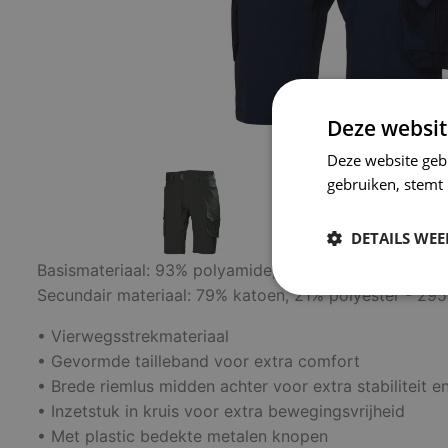
Deze websit
Deze website geb
gebruiken, stemt
DETAILS WE
Basismateriaal: 93% polyamide, 7% elastaan 310 g/m²
Secundair materiaal: 79% katoen, 21% polyester - 29
Strikt
noodzakelijk
• Vierwegsstrekmateriaal
• Gevormde tailleband voor extra comfort
• Brede riemlus midden achter voor extra stabiliteit e
• Inzetstuk in kruis voor extra bewegingsvrijheid
• Met plastic bedekte metalen knopen