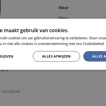
Kleur
e maakt gebruik van cookies.
MEL
ruikt cookies om uw gebruikerservaring te verbeteren. Door onze
 u in met alle cookies in overeenstemming met ons Cookiebeleid.
ERGEVEN
ALLES AFWIJZEN
ALLES 
5 g/m²
Prestatie
Targeting
Functioneel
n stevigheid