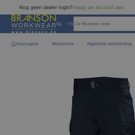
Nog geen dealer login?
Vraag uw account aan
NL
-
FR
Voorpagina
Werkshorts
Algemene werkkleding