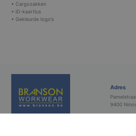
S
• Cargozakken
• ID-kaartlus
Strikt noodzakelijke
accountbeheer. De we
• Gekleurde logo’s
Naam
django_language
VISITOR_PRIVACY_
Adres
Pamelstraa
li_gc
9400 Nino
CookieScriptConse