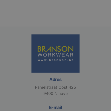
Strikt noodzakelijk
Prestatie
Targeting
Functioneel
Niet-geclassificeerd
Strikt noodzakelijke cookies maken de
kernfunctionaliteiten van de website mogelijk, zoals
gebruikersaanmelding en accountbeheer. De
website kan niet goed worden gebruikt zonder de
strikt noodzakelijke cookies.
Aanbieder /
Naam
Vervaldatum
Domein
Adres
django_language
.branson
1 maand
Pamelstraat Oost 425
9400 Ninove
E-mail
VISITOR_PRIVACY_METADATA
6 maanden
YouTube