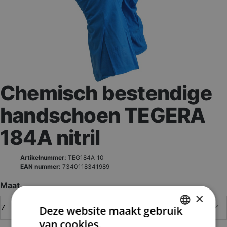
Chemisch bestendige
handschoen TEGERA
184A nitril
Artikelnummer:
TEG184A_10
EAN nummer:
7340118341989
Maat
×
Deze website maakt gebruik
van cookies.
DUTCH