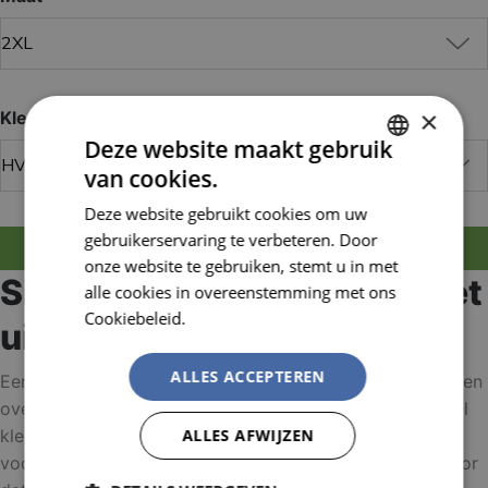
×
Kleur
Deze website maakt gebruik
van cookies.
DUTCH
Deze website gebruikt cookies om uw
FRENCH
gebruikerservaring te verbeteren. Door
MELD JE AAN OM TE BESTELLEN
onze website te gebruiken, stemt u in met
Signalisatie regenparka met
alle cookies in overeenstemming met ons
Cookiebeleid.
Lees verder
uitneembare bodywarmer
ALLES ACCEPTEREN
Een warme, waterdichte winterjas, een lichte regenjas, een
overjas en een bodywarmer: allemaal vervat in één enkel
ALLES AFWIJZEN
kledingstuk? De Skollfield is een multifunctioneel model
voor elk moment. De Siopor® Ultra-kwaliteit zorgt ervoor