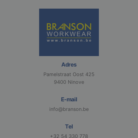
Aanbieder /
Naam
Vervaldatum
Domein
django_language
.branson
1 maand
VISITOR_PRIVACY_METADATA
6 maanden
YouTube
.youtube.com
Adres
Pamelstraat Oost 425
9400 Ninove
Google
E-mail
Privacy Policy
info@branson.be
li_gc
6 maanden
LinkedIn
Tel
Corporation
.linkedin.com
+32 54 330 778