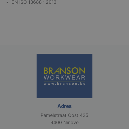
EN ISO 13688 : 2013
geclassificeerd
Strikt noodzakelijk
Prestatie
Targeting
Functioneel
Niet-geclassificeerd
Strikt noodzakelijke cookies maken de
kernfunctionaliteiten van de website mogelijk, zoals
gebruikersaanmelding en accountbeheer. De
website kan niet goed worden gebruikt zonder de
strikt noodzakelijke cookies.
Aanbieder /
Naam
Vervaldatum
Domein
django_language
.branson
1 maand
Adres
Pamelstraat Oost 425
9400 Ninove