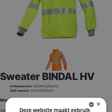
Sweater BINDAL HV
Artikelnummer:
SIO284A_856_2XL
EAN nummer:
5415274950572
Maat
×
Deze website maakt gebruik