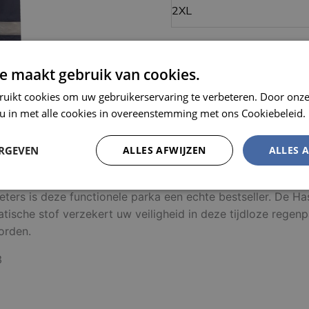
Kleur
e maakt gebruik van cookies.
ruikt cookies om uw gebruikerservaring te verbeteren. Door onze
 u in met alle cookies in overeenstemming met ons Cookiebeleid.
MEL
ERGEVEN
ALLES AFWIJZEN
ALLES 
tatische regenparka
Prestatie
Targeting
Functioneel
ters is deze functionele parka een echte bestseller. De H
tische stof verzekert uw veiligheid in deze tijdloze regenp
worden.
3
trikt noodzakelijk
Prestatie
Targeting
Functioneel
Niet-geclassificee