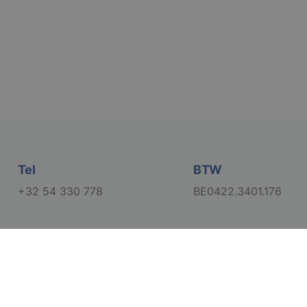
elding en
lvoorkeur van de
rsoonlijke ervaring
in de taal van de
oestemming van de
interactie met de
vens over de
trekking tot
lingen, zodat hun
Tel
BTW
 toekomstige
+32 54 330 778
BE0422.3401.176
gasten op te slaan
t-essentiële
Cookie-Script.com-
bezoekers te
okie-Script.com is
ango-
design by Conversal
n. Het is
web development by Code-on