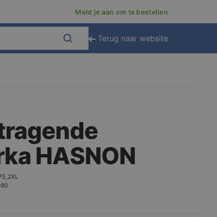
Meld je aan om te bestellen
Terug naar website
tragende
rka HASNON
75_2XL
080