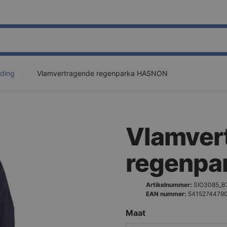
eding
Vlamvertragende regenparka HASNON
Vlamver
regenpa
Artikelnummer:
SIO3085_B
EAN nummer:
5415274479
Maat