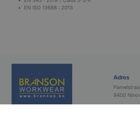
EN 343 : 2019 / Class 3-3-X
EN ISO 13688 : 2013
Strikt noodzakelijke
accountbeheer. De we
Naam
django_language
VISITOR_PRIVACY_
Adres
Pamelstraa
li_gc
9400 Nino
CookieScriptConse
csrftoken
2026 Branson. All Rights Reserved