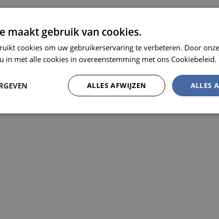
e maakt gebruik van cookies.
MEL
ruikt cookies om uw gebruikerservaring te verbeteren. Door onze
 u in met alle cookies in overeenstemming met ons Cookiebeleid.
ERGEVEN
ALLES AFWIJZEN
ALLES 
vestiging aan de D-ring achter
en vervangen
Prestatie
Targeting
Functioneel
trikt noodzakelijk
Prestatie
Targeting
Functioneel
Niet-geclassificee
 cookies maken de kernfunctionaliteiten van de website mogelijk, zoals gebruikersaanm
bsite kan niet goed worden gebruikt zonder de strikt noodzakelijke cookies.