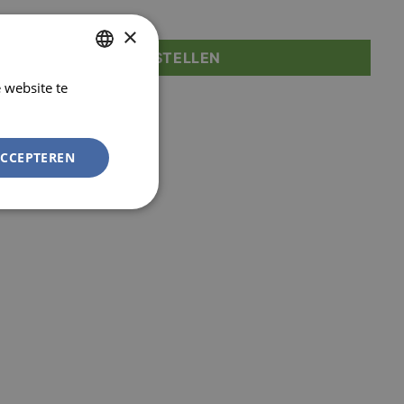
×
D JE AAN OM TE BESTELLEN
 website te
DUTCH
Lees verder
FRENCH
ACCEPTEREN
Niet-
geclassificeerd
rd
elding en