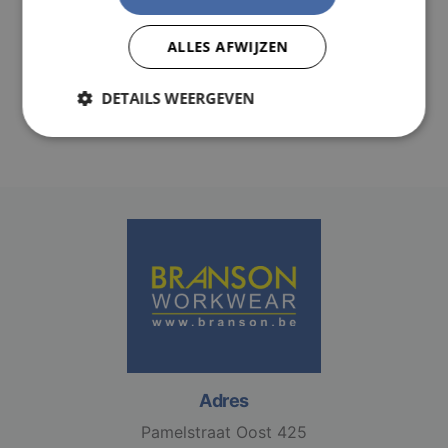
Totally seamless, maximum comfort.
30°C very mild fine wash
ALLES AFWIJZEN
DETAILS WEERGEVEN
Strikt
Prestatie
Targeting
noodzakelijk
Functioneel
Niet-
geclassificeerd
Strikt noodzakelijk
Prestatie
Targeting
Adres
Functioneel
Niet-geclassificeerd
Pamelstraat Oost 425