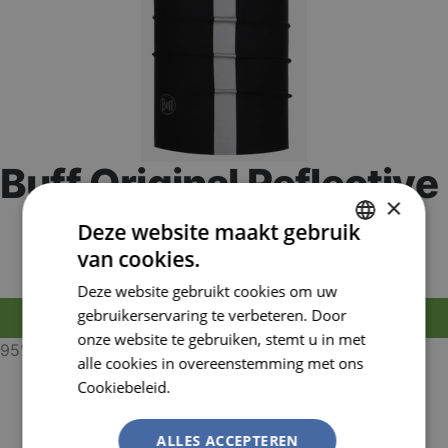
Buff Original Reflective
×
Artikelnummer:
BUFF119404.999.10.00
Deze website maakt gebruik
EAN nummer:
8428927355973
van cookies.
DUTCH
Deze website gebruikt cookies om uw
FRENCH
gebruikerservaring te verbeteren. Door
MELD JE AAN OM TE BESTELLEN
onze website te gebruiken, stemt u in met
95% Recycled Polyester 5% Elastane
alle cookies in overeenstemming met ons
Cookiebeleid.
Lees verder
Versatile protection, ideal all-year-round.
The new classic multifunctional: Recycled, more
flexible, seamless and sun protection.
ALLES ACCEPTEREN