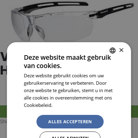
×
Veiligheidsbril Tirade
Deze website maakt gebruik
van cookies.
Helder
DUTCH
Deze website gebruikt cookies om uw
FRENCH
Artikelnummer:
gebruikerservaring te verbeteren. Door
HON1036830
EAN nummer:
3603830368301
onze website te gebruiken, stemt u in met
alle cookies in overeenstemming met ons
Cookiebeleid.
Lees verder
MELD JE AAN OM TE BESTELLEN
ShieldPlus® fog-resistant (80s)
ALLES ACCEPTEREN