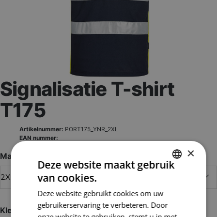
Signalisatie T-shirt
T175
Artikelnummer:
PORT175_YNR_2XL
EAN nummer:
×
Maat
Deze website maakt gebruik
van cookies.
DUTCH
Deze website gebruikt cookies om uw
FRENCH
gebruikerservaring te verbeteren. Door
Kleur
onze website te gebruiken, stemt u in met