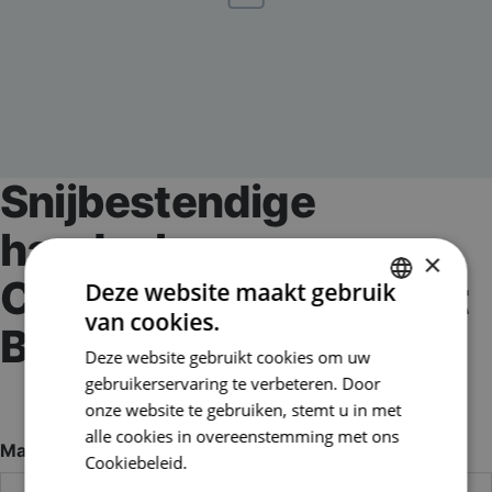
Snijbestendige
handschoen
×
Coreshield 18G Mf Cut
Deze website maakt gebruik
van cookies.
DUTCH
B
Deze website gebruikt cookies om uw
FRENCH
gebruikerservaring te verbeteren. Door
Artikelnummer:
HON22-7518B_10
onze website te gebruiken, stemt u in met
EAN nummer:
3603835666778
alle cookies in overeenstemming met ons
Maat
Cookiebeleid.
Lees verder