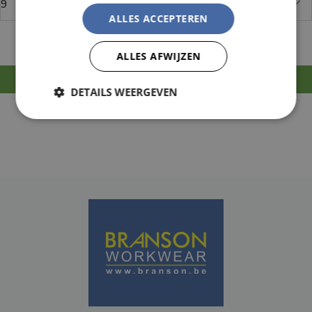
ALLES ACCEPTEREN
ALLES AFWIJZEN
MELD JE AAN OM TE BESTELLEN
DETAILS WEERGEVEN
Strikt
Prestatie
Targeting
noodzakelijk
Functioneel
Niet-
geclassificeerd
Strikt noodzakelijk
Prestatie
Targeting