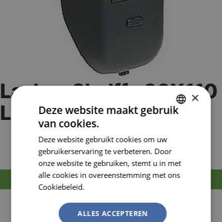
Laskap Shelffo 90X110
×
LENS SH.10
Deze website maakt gebruik
van cookies.
DUTCH
Artikelnummer:
HON812244
Deze website gebruikt cookies om uw
EAN nummer:
8713223021494
FRENCH
gebruikerservaring te verbeteren. Door
onze website te gebruiken, stemt u in met
alle cookies in overeenstemming met ons
MELD JE AAN OM TE BESTELLEN
Cookiebeleid.
Lees verder
Licht en comfortabel handlasschild. Perfect om te
observeren of bij kortdurende lasactiviteiten.
ALLES ACCEPTEREN
Vaste glashouder maat 90 x 110.