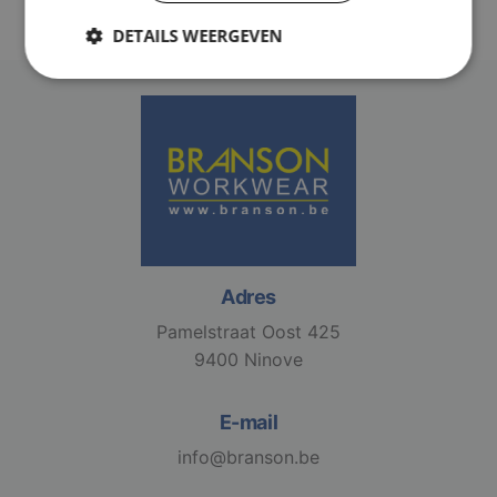
DETAILS WEERGEVEN
Strikt
Prestatie
Targeting
noodzakelijk
Functioneel
Niet-
geclassificeerd
Adres
Pamelstraat Oost 425
9400 Ninove
Strikt noodzakelijk
Prestatie
Targeting
Functioneel
Niet-geclassificeerd
E-mail
Strikt noodzakelijke cookies maken de
kernfunctionaliteiten van de website mogelijk, zoals
info@branson.be
gebruikersaanmelding en accountbeheer. De
website kan niet goed worden gebruikt zonder de