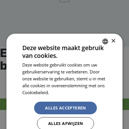
×
Deze website maakt gebruik
EVOGuard
van cookies.
DUTCH
bosbouwvizier M3
Deze website gebruikt cookies om uw
FRENCH
gebruikerservaring te verbeteren. Door
Artikelnummer:
JSPADA310-080-000
onze website te gebruiken, stemt u in met
EAN nummer:
5038428256346
alle cookies in overeenstemming met ons
Cookiebeleid.
Lees verder
MELD JE AAN OM TE BESTELLEN
ALLES ACCEPTEREN
ALLES AFWIJZEN