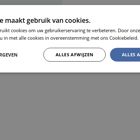
e maakt gebruik van cookies.
MEL
ruikt cookies om uw gebruikerservaring te verbeteren. Door onze
 u in met alle cookies in overeenstemming met ons Cookiebeleid.
ERGEVEN
ALLES AFWIJZEN
ALLES 
Prestatie
Targeting
Functioneel
trikt noodzakelijk
Prestatie
Targeting
Functioneel
Niet-geclassificee
 cookies maken de kernfunctionaliteiten van de website mogelijk, zoals gebruikersaanm
bsite kan niet goed worden gebruikt zonder de strikt noodzakelijke cookies.