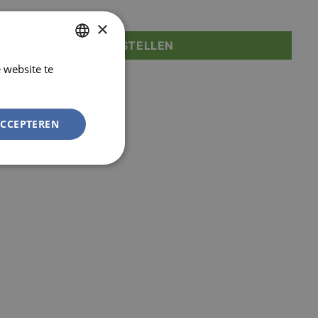
×
D JE AAN OM TE BESTELLEN
 website te
DUTCH
Lees verder
FRENCH
ACCEPTEREN
Niet-
geclassificeerd
rd
elding en