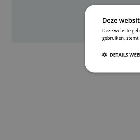
Deze websit
Deze website geb
gebruiken, stemt
DETAILS WE
Strikt
noodzakelijk
S
Strikt noodzakelijke
accountbeheer. De we