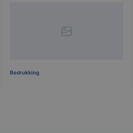
Google
Privacy Policy
li_gc
6 maanden
LinkedIn
Corporation
.linkedin.com
Bedrukking
CookieScriptConsent
1 maand
CookieScript
www.branson.be
csrftoken
.branson
Sessie