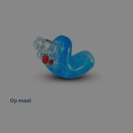
Strikt noodzakelijk
Prestatie
Targeting
Functioneel
Niet-geclassificeerd
Strikt noodzakelijke cookies maken de
kernfunctionaliteiten van de website mogelijk, zoals
gebruikersaanmelding en accountbeheer. De
website kan niet goed worden gebruikt zonder de
strikt noodzakelijke cookies.
Aanbieder /
Naam
Vervaldatum
Domein
django_language
.branson
1 maand
Op maat
VISITOR_PRIVACY_METADATA
6 maanden
YouTube
.youtube.com