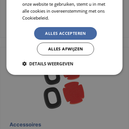
onze website te gebruiken, stemt u in met
alle cookies in overeenstemming met ons
Cookiebeleid.
Lees verder
Dispensers
ALLES ACCEPTEREN
ALLES AFWIJZEN
DETAILS WEERGEVEN
Strikt
Prestatie
Targeting
noodzakelijk
Functioneel
Niet-
geclassificeerd
Accessoires