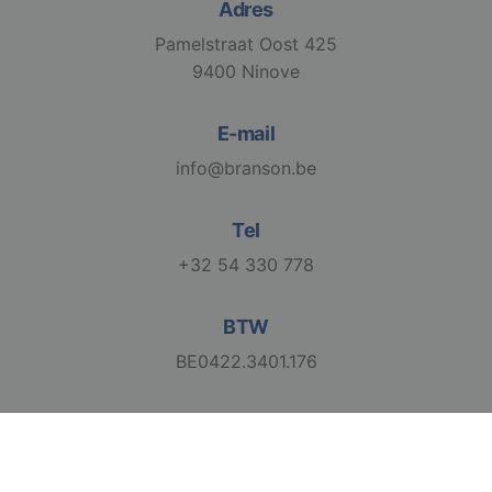
Adres
Pamelstraat Oost 425
9400 Ninove
E-mail
info@branson.be
Tel
+32 54 330 778
BTW
BE0422.3401.176
2026 Branson. All Rights Reserved