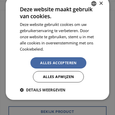
×
Deze website maakt gebruik
van cookies.
DUTCH
Deze website gebruikt cookies om uw
FRENCH
gebruikerservaring te verbeteren. Door
onze website te gebruiken, stemt u in met
alle cookies in overeenstemming met ons
Cookiebeleid.
Lees verder
ALLES ACCEPTEREN
ALLES AFWIJZEN
Dispenser HL400-30-AM incl.
Laser Trak detec.
DETAILS WEERGEVEN
HL400 Dispenser, Laser Trak, 400 paar
Strikt
Prestatie
Targeting
noodzakelijk
BEKIJK PRODUCT