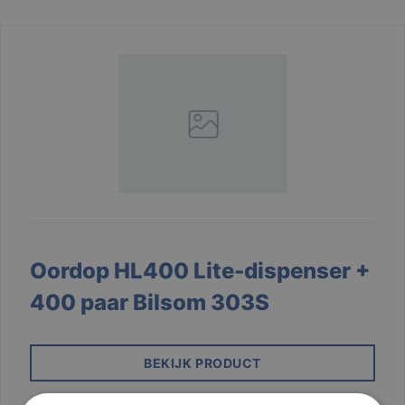
Oordop HL400 Lite-dispenser +
400 paar Bilsom 303S
BEKIJK PRODUCT