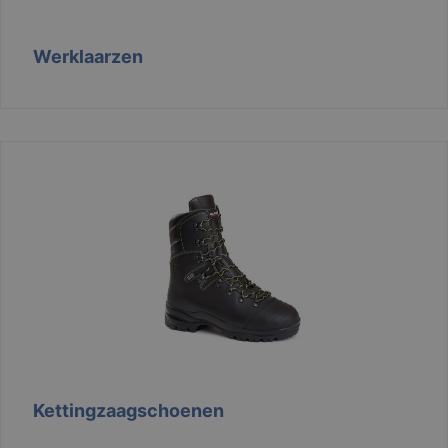
Werklaarzen
VISITOR_PRIVACY_METADATA
6 maanden
YouTube
.youtube.com
Google
Privacy Policy
li_gc
6 maanden
LinkedIn
Corporation
.linkedin.com
Kettingzaagschoenen
CookieScriptConsent
1 maand
CookieScript
www.branson.be