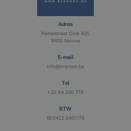
_ga_3PDCHHPH59
.branson.be
1 jaar 1
maand
Adres
Pamelstraat Oost 425
9400 Ninove
E-mail
info@branson.be
Tel
+32 54 330 778
BTW
BE0422.3401.176