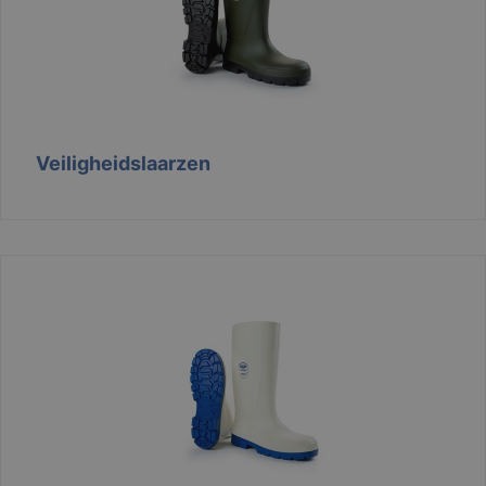
Functioneel
Niet-
geclassificeerd
Veiligheidslaarzen
Strikt noodzakelijk
Prestatie
Targeting
Functioneel
Niet-geclassificeerd
Strikt noodzakelijke cookies maken de
kernfunctionaliteiten van de website mogelijk, zoals
gebruikersaanmelding en accountbeheer. De
website kan niet goed worden gebruikt zonder de
strikt noodzakelijke cookies.
Aanbieder /
Naam
Vervaldatum
Domein
django_language
.branson
1 maand