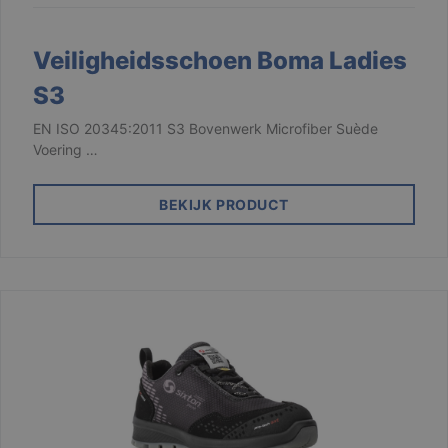
li_gc
6 maanden
LinkedIn
Corporation
.linkedin.com
Veiligheidsschoen Boma Ladies
S3
CookieScriptConsent
1 maand
CookieScript
www.branson.be
EN ISO 20345:2011 S3 Bovenwerk Microfiber Suède
Voering …
BEKIJK PRODUCT
csrftoken
.branson
Sessie
Aanbieder /
Naam
Vervaldatum
Omschrijving