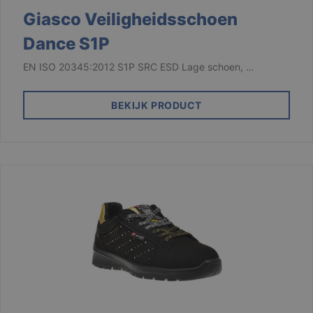
website kan niet goed worden gebruikt zonder de
Giasco Veiligheidsschoen
strikt noodzakelijke cookies.
Dance S1P
Aanbieder /
Naam
Vervaldatum
Domein
EN ISO 20345:2012 S1P SRC ESD Lage schoen, …
django_language
.branson
1 maand
BEKIJK PRODUCT
VISITOR_PRIVACY_METADATA
6 maanden
YouTube
.youtube.com
Google
Privacy Policy