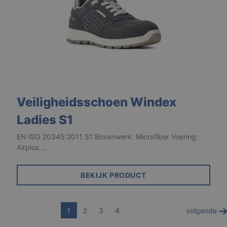
cookie die word
gebruikt om de
hoeveelheid
gegevens die
Google registre
op websites me
veel verkeer te
beperken.
_ga_3PDCHHPH59
.branson.be
1 jaar 1
maand
Veiligheidsschoen Windex
Ladies S1
EN ISO 20345:2011 S1 Bovenwerk: Microfiber Voering:
Airplus …
BEKIJK PRODUCT
1
2
3
4
volgende