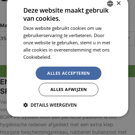
×
Deze website maakt gebruik
Artikelnummer:
JAL1420_35
EAN nummer:
6408487519796
van cookies.
DUTCH
Maat
Deze website gebruikt cookies om uw
FRENCH
gebruikerservaring te verbeteren. Door
onze website te gebruiken, stemt u in met
alle cookies in overeenstemming met ons
Cookiebeleid.
Lees verder
MELD JE AAN OM TE BESTELLEN
ALLES ACCEPTEREN
EN ISO 20345:2011 S2, HI, CI, HRO,
ALLES AFWIJZEN
SRC
Veiligheidslaars met eenvoudig te reinigen bovenwerk
DETAILS WEERGEVEN
voor werkplekken met extra hoge hygiëne-eisen. Het
BOA® Fit System voor een perfecte pasvorm is om
Strikt
Prestatie
Targeting
noodzakelijk
hygiënische redenen afgedekt met een extra klep.
Hoogste beschermingsniveau, rubberen buitenzool met