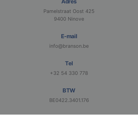
Adres
Pamelstraat Oost 425
9400 Ninove
VISITOR_PRIVACY_METADATA
6 maanden
YouTube
.youtube.com
E-mail
info@branson.be
Tel
Google
Privacy Policy
+32 54 330 778
BTW
li_gc
6 maanden
LinkedIn
Corporation
BE0422.3401.176
.linkedin.com
CookieScriptConsent
1 maand
CookieScript
www.branson.be
2026 Branson. All Rights Reserved