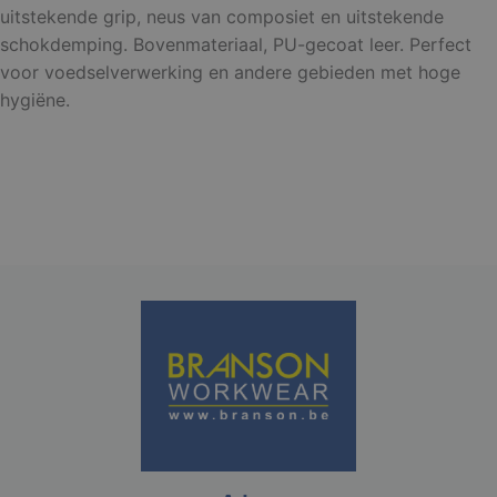
uitstekende grip, neus van composiet en uitstekende
Functioneel
Niet-
schokdemping. Bovenmateriaal, PU-gecoat leer. Perfect
geclassificeerd
voor voedselverwerking en andere gebieden met hoge
hygiëne.
Strikt noodzakelijk
Prestatie
Targeting
Functioneel
Niet-geclassificeerd
Strikt noodzakelijke cookies maken de
kernfunctionaliteiten van de website mogelijk, zoals
gebruikersaanmelding en accountbeheer. De
website kan niet goed worden gebruikt zonder de
strikt noodzakelijke cookies.
Aanbieder /
Naam
Vervaldatum
Domein
django_language
.branson
1 maand