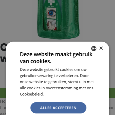
Cederroth Holster Eye
×
Deze website maakt gebruik
wash in zakmodel
van cookies.
DUTCH
Artikelnummer:
CED720300
Deze website gebruikt cookies om uw
FRENCH
EAN nummer:
7310617203002
gebruikerservaring te verbeteren. Door
onze website te gebruiken, stemt u in met
alle cookies in overeenstemming met ons
MELD JE AAN OM TE BESTELLEN
Cookiebeleid.
Lees verder
Holster van nylon met riemlus. Met de holster kan een
flacon Cederroth Oogdouche in zakmodel gemakkelijk aan
ALLES ACCEPTEREN
een riem worden meegedragen.