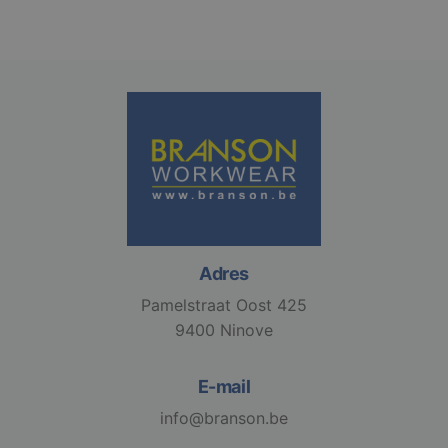
Strikt noodzakelijk
Prestatie
Targeting
Functioneel
Niet-geclassificeerd
Strikt noodzakelijke cookies maken de
kernfunctionaliteiten van de website mogelijk, zoals
gebruikersaanmelding en accountbeheer. De
website kan niet goed worden gebruikt zonder de
strikt noodzakelijke cookies.
Aanbieder /
Naam
Vervaldatum
Adres
Domein
Pamelstraat Oost 425
django_language
.branson
1 maand
9400 Ninove
E-mail
info@branson.be
VISITOR_PRIVACY_METADATA
6 maanden
YouTube
.youtube.com