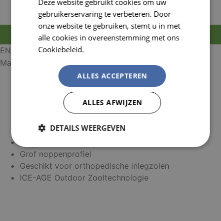
Deze website gebruikt cookies om uw
FRENCH
gebruikerservaring te verbeteren. Door
onze website te gebruiken, stemt u in met
MELD JE AAN OM TE BESTELLEN
alle cookies in overeenstemming met ons
Cookiebeleid.
Lees verder
EN ISO 20345 S3 CI SRC
Maten: 36-50
ALLES ACCEPTEREN
XP - Metaalvrije Penetratiebescherming
Binnenvoering in imitatiebont
ALLES AFWIJZEN
3D-dempingssysteem
Waterproof leder
DETAILS WEERGEVEN
Ritssluiting
Veiligheidsreflectoren
Strikt
Prestatie
Targeting
Grof noppenprofiel
noodzakelijk
Geschikt voor orthopedische inlegzolen
ICE-AGE Outdoor Zooltechnologie
Functioneel
Niet-
geclassificeerd