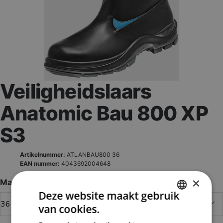
Veiligheidslaars
Anatomic Bau 800 XP
S3
Artikelnummer:
ATLANBAU800_36
EAN nummer:
4043692004648
×
Maat
Deze website maakt gebruik
van cookies.
DUTCH