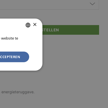
×
D JE AAN OM TE BESTELLEN
 website te
DUTCH
Lees verder
FRENCH
ACCEPTEREN
Niet-
geclassificeerd
 energieteruggave.