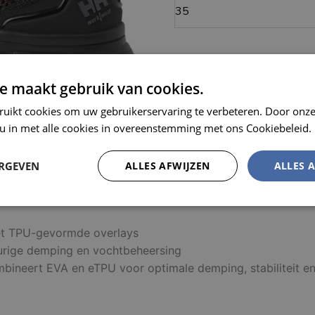
e maakt gebruik van cookies.
MEL
ruikt cookies om uw gebruikerservaring te verbeteren. Door onze
 u in met alle cookies in overeenstemming met ons Cookiebeleid.
ERGEVEN
ALLES AFWIJZEN
ALLES 
Prestatie
Targeting
Functioneel
et TPU-gevormde overlays
durige demping en vochtbeheersing
ert EVA en eTPU voor optimale demping, stabiliteit en