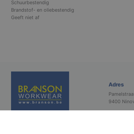
S
Schuurbestendig
Brandstof- en oliebestendig
Strikt noodzakelijke
Geeft niet af
accountbeheer. De we
Naam
django_language
VISITOR_PRIVACY_
Adres
Pamelstraa
li_gc
9400 Nino
CookieScriptConse
csrftoken