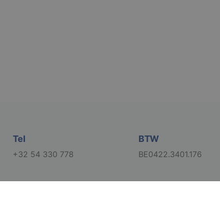
rd
elding en
lvoorkeur van de
rsoonlijke ervaring
in de taal van de
oestemming van de
interactie met de
vens over de
trekking tot
lingen, zodat hun
 toekomstige
Tel
BTW
+32 54 330 778
BE0422.3401.176
gasten op te slaan
t-essentiële
Cookie-Script.com-
bezoekers te
okie-Script.com is
ango-