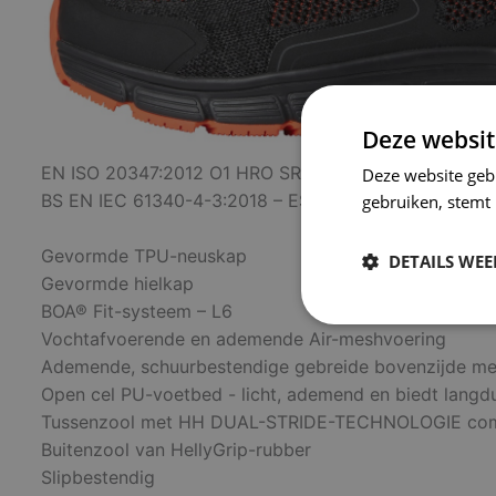
Deze websit
EN ISO 20347:2012 O1 HRO SRC
Deze website geb
BS EN IEC 61340-4-3:2018 – ESD
gebruiken, stemt
Gevormde TPU-neuskap
DETAILS WE
Gevormde hielkap
BOA® Fit-systeem – L6
Strikt
Vochtafvoerende en ademende Air-meshvoering
noodzakelijk
Ademende, schuurbestendige gebreide bovenzijde m
Open cel PU-voetbed - licht, ademend en biedt lang
Tussenzool met HH DUAL-STRIDE-TECHNOLOGIE combine
Buitenzool van HellyGrip-rubber
Slipbestendig