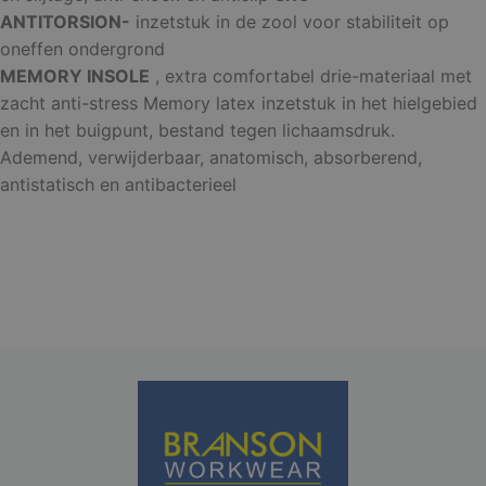
ANTITORSION-
inzetstuk in de zool voor stabiliteit op
oneffen ondergrond
MEMORY INSOLE
, extra comfortabel drie-materiaal met
Functioneel
Niet-
geclassificeerd
zacht anti-stress Memory latex inzetstuk in het hielgebied
en in het buigpunt, bestand tegen lichaamsdruk.
Ademend, verwijderbaar, anatomisch, absorberend,
antistatisch en antibacterieel
Strikt noodzakelijk
Prestatie
Targeting
Functioneel
Niet-geclassificeerd
Strikt noodzakelijke cookies maken de
kernfunctionaliteiten van de website mogelijk, zoals
gebruikersaanmelding en accountbeheer. De
website kan niet goed worden gebruikt zonder de
strikt noodzakelijke cookies.
Aanbieder /
Naam
Vervaldatum
Domein
django_language
.branson
1 maand