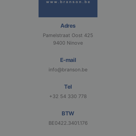
Adres
VISITOR_PRIVACY_METADATA
6 maanden
YouTube
Pamelstraat Oost 425
.youtube.com
9400 Ninove
E-mail
info@branson.be
Google
Privacy Policy
Tel
+32 54 330 778
li_gc
6 maanden
LinkedIn
Corporation
.linkedin.com
BTW
BE0422.3401.176
CookieScriptConsent
1 maand
CookieScript
www.branson.be