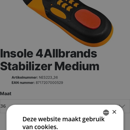
Insole 4Allbrands
Stabilizer Medium
Artikelnummer:
NES223_36
EAN nummer:
8717207000529
Maat
×
Deze website maakt gebruik
van cookies.
DUTCH