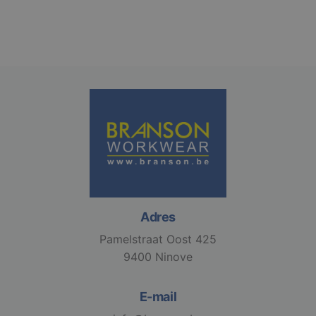
Strikt noodzakelijk
Prestatie
Targeting
Functioneel
Niet-geclassificeerd
Strikt noodzakelijke cookies maken de
kernfunctionaliteiten van de website mogelijk, zoals
gebruikersaanmelding en accountbeheer. De
website kan niet goed worden gebruikt zonder de
strikt noodzakelijke cookies.
Aanbieder /
Naam
Vervaldatum
Domein
Adres
django_language
.branson
1 maand
Pamelstraat Oost 425
9400 Ninove
E-mail
VISITOR_PRIVACY_METADATA
6 maanden
YouTube