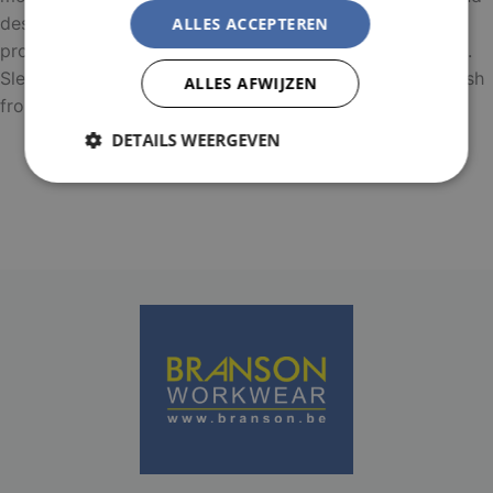
design iterations have been undertaken to develop a
ALLES ACCEPTEREN
product that is unrivalled in both performance and style.
Sleek and low profile, it's almost impossible to distinguish
ALLES AFWIJZEN
from a standard 'high street' baseball cap.
DETAILS WEERGEVEN
Strikt
Prestatie
Targeting
noodzakelijk
Functioneel
Niet-
geclassificeerd
Strikt noodzakelijk
Prestatie
Targeting
Functioneel
Niet-geclassificeerd