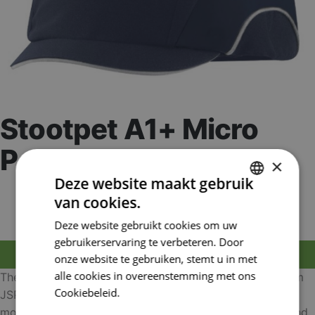
Stootpet A1+ Micro
Peak Navy
×
Deze website maakt gebruik
Artikelnummer:
JSPABT000-002-100
van cookies.
EAN nummer:
5038428056250
DUTCH
Deze website gebruikt cookies om uw
FRENCH
gebruikerservaring te verbeteren. Door
MELD JE AAN OM TE BESTELLEN
onze website te gebruiken, stemt u in met
alle cookies in overeenstemming met ons
The new HardCap™ A1+ is another major innovation from
Cookiebeleid.
Lees verder
JSP in head protection design. Designed to exceed the
most recent standards, EN812:2012, years of thought and