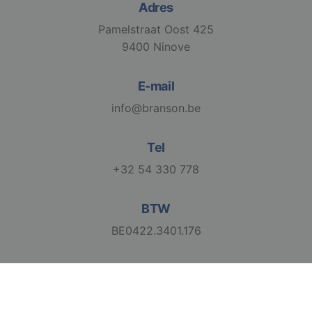
Adres
Strikt noodzakelijke cookies maken de
Pamelstraat Oost 425
kernfunctionaliteiten van de website mogelijk, zoals
9400 Ninove
gebruikersaanmelding en accountbeheer. De
website kan niet goed worden gebruikt zonder de
strikt noodzakelijke cookies.
E-mail
Aanbieder /
Naam
Vervaldatum
Domein
info@branson.be
django_language
.branson
1 maand
Tel
+32 54 330 778
VISITOR_PRIVACY_METADATA
6 maanden
YouTube
BTW
.youtube.com
BE0422.3401.176
2026 Branson. All Rights Reserved
Google