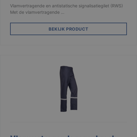
strikt noodzakelijke cookies.
Vlamvertragende en antistatische signalisatiegilet (RWS)
Met de vlamvertragende …
Aanbieder /
Naam
Vervaldatum
Domein
django_language
.branson
1 maand
BEKIJK PRODUCT
VISITOR_PRIVACY_METADATA
6 maanden
YouTube
.youtube.com
Google
Privacy Policy
li_gc
6 maanden
LinkedIn