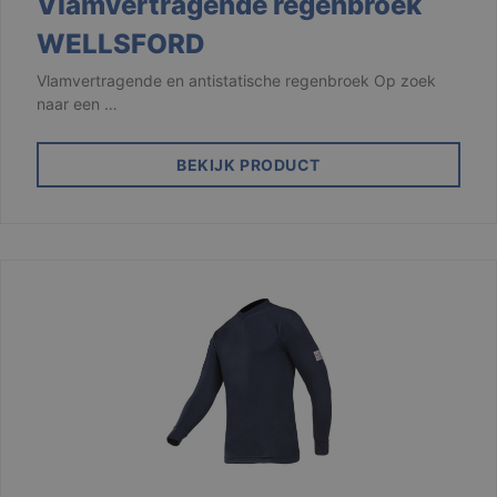
Vlamvertragende regenbroek
Corporation
.linkedin.com
WELLSFORD
Vlamvertragende en antistatische regenbroek Op zoek
CookieScriptConsent
1 maand
CookieScript
www.branson.be
naar een …
BEKIJK PRODUCT
csrftoken
.branson
Sessie
Aanbieder /
Naam
Vervaldatum
Omschrijving
Aanbieder /
Domein
Naam
Vervaldatum
Omschrijving