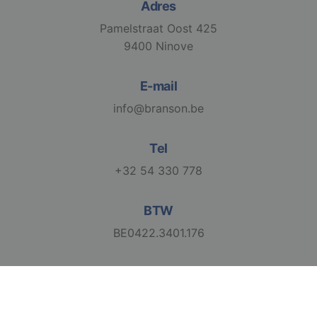
Adres
Pamelstraat Oost 425
9400 Ninove
E-mail
info@branson.be
Tel
+32 54 330 778
BTW
BE0422.3401.176
2026 Branson. All Rights Reserved