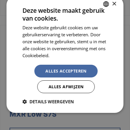
BEKIJK PRODUCT
×
Deze website maakt gebruik
van cookies.
DUTCH
Deze website gebruikt cookies om uw
FRENCH
gebruikerservaring te verbeteren. Door
onze website te gebruiken, stemt u in met
alle cookies in overeenstemming met ons
Cookiebeleid.
Lees verder
ALLES ACCEPTEREN
ALLES AFWIJZEN
DETAILS WEERGEVEN
Veiligheidsschoen Manchester
MXR Low S7S
Strikt
Prestatie
Targeting
noodzakelijk