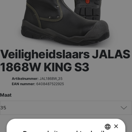
Veiligheidslaars JALAS
1868W KING S3
Artikelnummer:
JAL1868W_35
EAN nummer:
6408487522925
Maat
×