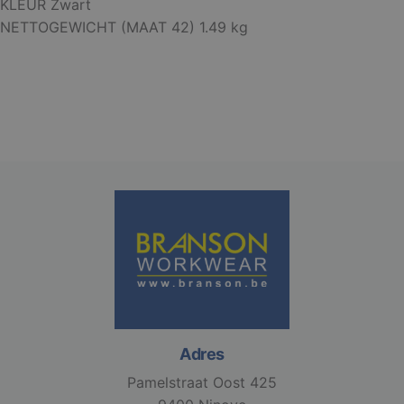
KLEUR Zwart
Functioneel
Niet-
geclassificeerd
NETTOGEWICHT (MAAT 42) 1.49 kg
Strikt noodzakelijk
Prestatie
Targeting
Functioneel
Niet-geclassificeerd
Strikt noodzakelijke cookies maken de
kernfunctionaliteiten van de website mogelijk, zoals
gebruikersaanmelding en accountbeheer. De
website kan niet goed worden gebruikt zonder de
strikt noodzakelijke cookies.
Aanbieder /
Naam
Vervaldatum
Domein
django_language
.branson
1 maand
Adres
Pamelstraat Oost 425